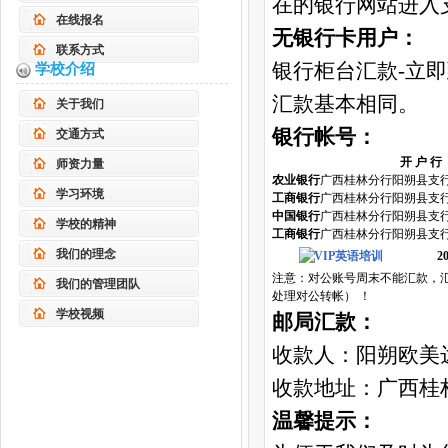
在的银行网站进入
在线报名
无银行卡用户：
联系方式
银行柜台汇款-立
学校介绍
汇款基本相同。
关于我们
银行帐号：
交通方式
开 户 行
师资力量
农业银行
广西桂林分行阳朔县支
学习环境
工商银行
广西桂林分行阳朔县支
中国银行
广西桂林分行阳朔县支
学校的精神
工商银行
广西桂林分行阳朔县支
我们的理念
2
注意：对公账号周末不能汇款，
我们的管理团队
处理对公转帐） ！
学校视频
邮局汇款：
收款人：阳朔欧美
收款地址：广西桂林阳
温馨提示：